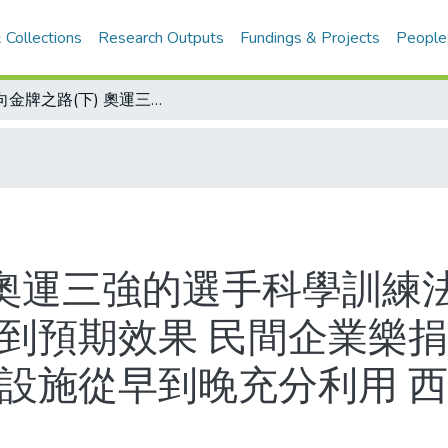
 Collections
Research Outputs
Fundings & Projects
People
邁向金牌之路(下) 奧運三強的選手科學訓練法 美國促發最大潛能 風洞實驗曾經達到預期效果 民間企業樂捐贊助培訓計畫/東德儘早發掘明星 運動設施從早到晚充分利用 西德跟進 建立完善資訊網路
 奧運三強的選手科學訓練
達到預期效果 民間企業樂捐
動設施從早到晚充分利用 西