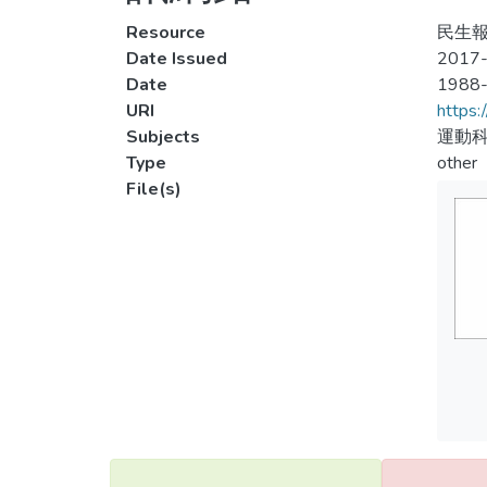
Resource
民生報
Date Issued
2017-
Date
1988
URI
https:
Subjects
運動科
Type
other
File(s)