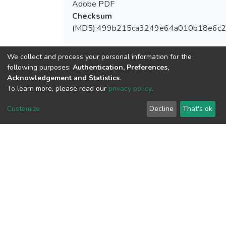
Adobe PDF
Checksum
(MD5):499b215ca3249e64a010b18e6c2
We collect and process your personal information for the
following purposes:
Authentication, Preferences,
View metrics
Acknowledgement and Statistics
.
To learn more, please read our
privacy policy
.
Customize
Decline
That's ok
Download metrics
Google Scholar