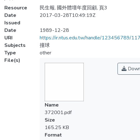
Resource
民生報, 國外體壇年度回顧, 頁3
Date
2017-03-28T10:49:19Z
Issued
Date
1989-12-28
URI
https://ir.ntus.edu.tw/handle/123456789/1
Subjects
撞球
Type
other
File(s)
Down
Name
372001.pdf
Size
165.25 KB
Format