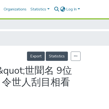
Organizations
Statistics
Log In
Export
Statistics
quot;世聞名 9位
 令世人刮目相看