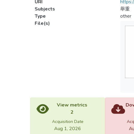
URI
https:
Subjects
舉重
Type
other
File(s)
View metrics
Dow
2
Acquisition Date
Acq
Aug 1, 2026
Au