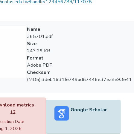
//ir.ntus.edu.tw/handle/123456789/117078
Name
365701.pdf
Size
243.29 KB
Format
Adobe PDF
Checksum
(MD5):3deb1631fe749ad87446e37ea8e93e41
nload metrics
Google Scholar
12
uisition Date
g 1, 2026