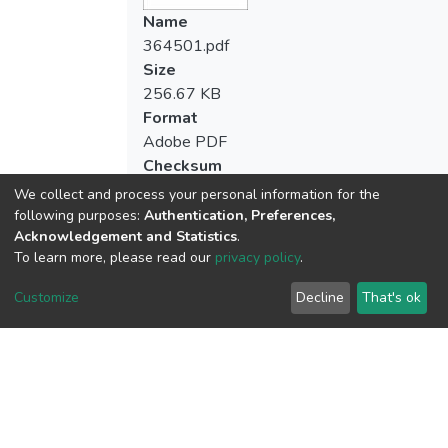
Name
364501.pdf
Size
256.67 KB
Format
Adobe PDF
Checksum
(MD5):63b1990a7e41f226d79ed01d59
We collect and process your personal information for the
following purposes:
Authentication, Preferences,
Acknowledgement and Statistics
.
To learn more, please read our
privacy policy
.
View metrics
Customize
Decline
That's ok
Download metrics