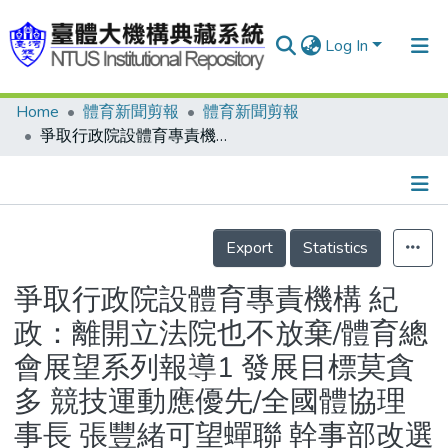
Log In
Home
體育新聞剪報
體育新聞剪報
Communities & Collections
爭取行政院設體育專責機構 紀政：離開立法院也不放棄/體育總會展望系列報導1 發展目標莫貪多 競技運動應優先/全國體協理事長 張豐緒可望蟬聯 幹事部改選 恐怕會出現若干風波
Research Outputs
Fundings & Projects
Details
People
Export
Statistics
Organizations
爭取行政院設體育專責機構 紀
Statistics
政：離開立法院也不放棄/體育總
會展望系列報導1 發展目標莫貪
多 競技運動應優先/全國體協理
事長 張豐緒可望蟬聯 幹事部改選