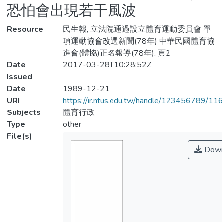
恐怕會出現若干風波
Resource
民生報, 立法院通過設立體育運動委員會 單
項運動協會改選新聞(78年) 中華民國體育協
進會(體協)正名報導(78年), 頁2
Date
2017-03-28T10:28:52Z
Issued
Date
1989-12-21
URI
https://ir.ntus.edu.tw/handle/123456789/1
Subjects
體育行政
Type
other
File(s)
Down