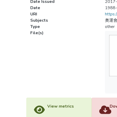
Date Issued
2017-
Date
1988
URI
https:
Subjects
奧運會
Type
other
File(s)
View metrics
Dow