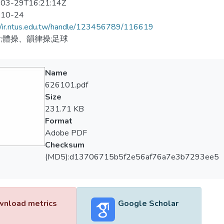
03-29T16:21:14Z
-10-24
//ir.ntus.edu.tw/handle/123456789/116619
;體操、韻律操;足球
Name
626101.pdf
Size
231.71 KB
Format
Adobe PDF
Checksum
(MD5):d13706715b5f2e56af76a7e3b7293ee5
nload metrics
Google Scholar