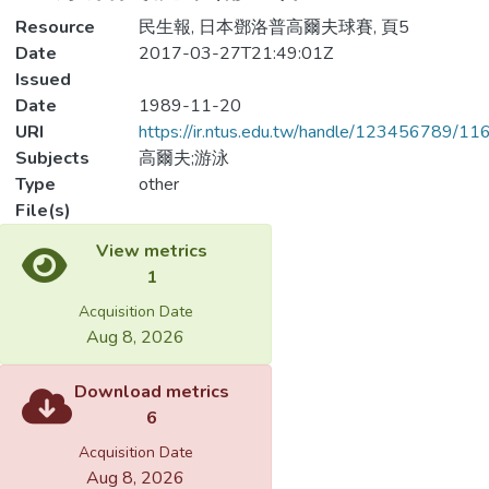
Resource
民生報, 日本鄧洛普高爾夫球賽, 頁5
Date
2017-03-27T21:49:01Z
Issued
Date
1989-11-20
URI
https://ir.ntus.edu.tw/handle/123456789/1
Subjects
高爾夫;游泳
Type
other
File(s)
Loading...
Name
332301.pdf
Loading...
Size