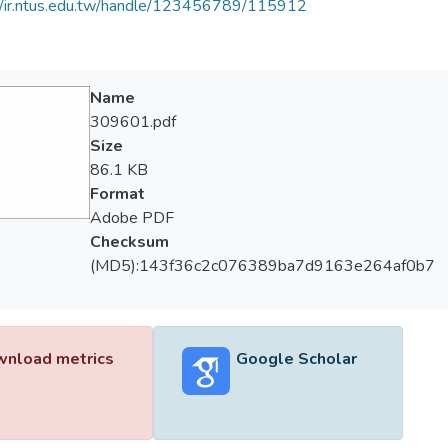
//ir.ntus.edu.tw/handle/123456789/115912
Name
309601.pdf
Size
86.1 KB
Format
Adobe PDF
Checksum
(MD5):143f36c2c076389ba7d9163e264af0b7
nload metrics
Google Scholar