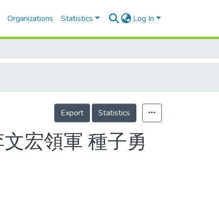
Organizations
Statistics
Log In
Export
Statistics
李文宏領軍 種子勇