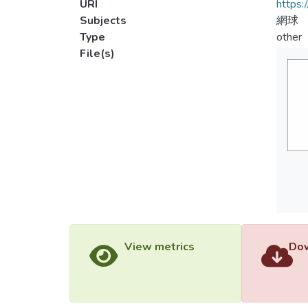
URI
https:
Subjects
網球
Type
other
File(s)
View metrics
Dow