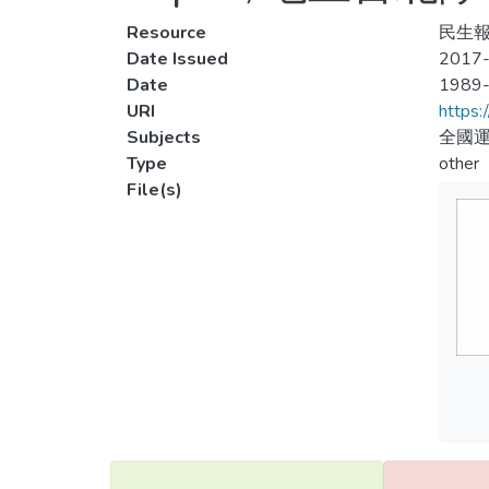
Resource
民生報,
Date Issued
2017-
Date
1989
URI
https:
Subjects
全國運
Type
other
File(s)