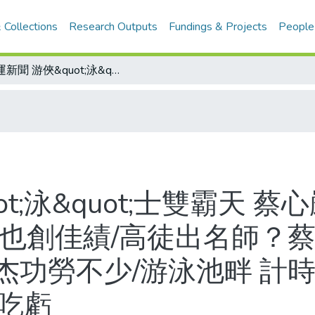
 Collections
Research Outputs
Fundings & Projects
People
區運新聞 游俠&quot;泳&quot;士雙霸天 蔡心嚴二百蛙式再破全國 李士宏四百混合也創佳績/高徒出名師？蔡心嚴成績一再翻新 左訓游泳教練周明杰功勞不少/游泳池畔 計時器&quot;□斗&quot; 地主台北隊吃虧
ot;泳&quot;士雙霸天 
合也創佳績/高徒出名師？
功勞不少/游泳池畔 計時器&
隊吃虧