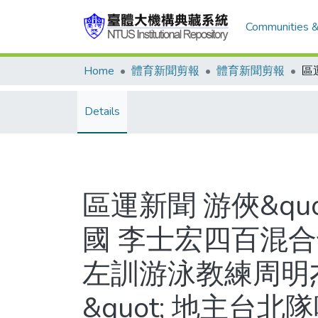
Communities &
Home
體育新聞剪報
體育新聞剪報
Details
區運新聞 游俠&qu
國 李士宏四百混
左訓游泳教練周明杰
&quot; 地主台北