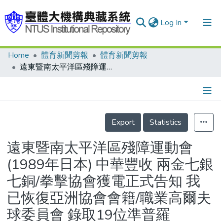
Log In
Home
體育新聞剪報
體育新聞剪報
Communities & Collections
遠東暨南太平洋區殘障運動會(1989年日本) 中華豐收 兩金七銀七銅/拳擊協會獲電正式告知 我已恢復亞洲協會會籍/職業高爾夫球委員會 錄取19位準普羅
Research Outputs
Fundings & Projects
Details
People
Export
Statistics
Organizations
遠東暨南太平洋區殘障運動會
Statistics
(1989年日本) 中華豐收 兩金七銀
七銅/拳擊協會獲電正式告知 我
已恢復亞洲協會會籍/職業高爾夫
球委員會 錄取19位準普羅