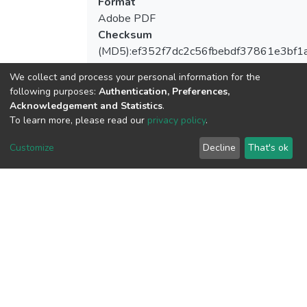
Format
Adobe PDF
Checksum
(MD5):ef352f7dc2c56fbebdf37861e3bf1
We collect and process your personal information for the
following purposes:
Authentication, Preferences,
Acknowledgement and Statistics
.
View metrics
To learn more, please read our
privacy policy
.
Customize
Decline
That's ok
Download metrics
Google Scholar