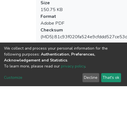
Size
150.75 KB
Format
Adobe PDF
Checksum
(MD5):81c93f020fa524e9cfddd527ce53
We collect and process your personal information for the
following purposes:
Authentication, Preferences,
Acknowledgement and Statistics
.
View metrics
To learn more, please read our
privacy policy
.
Customize
Decline
That's ok
Download metrics