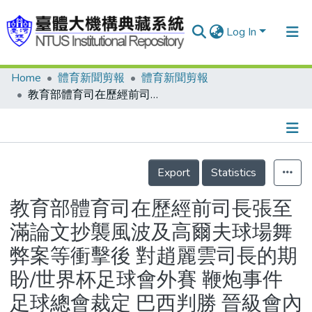
Log In
Home
體育新聞剪報
體育新聞剪報
Communities & Collections
教育部體育司在歷經前司長張至滿論文抄襲風波及高爾夫球場舞弊案等衝擊後 對趙麗雲司長的期盼/世界杯足球會外賽 鞭炮事件 足球總會裁定 巴西判勝 晉級會內賽
Research Outputs
Fundings & Projects
Details
People
Export
Statistics
Organizations
教育部體育司在歷經前司長張至
Statistics
滿論文抄襲風波及高爾夫球場舞
弊案等衝擊後 對趙麗雲司長的期
盼/世界杯足球會外賽 鞭炮事件
足球總會裁定 巴西判勝 晉級會內