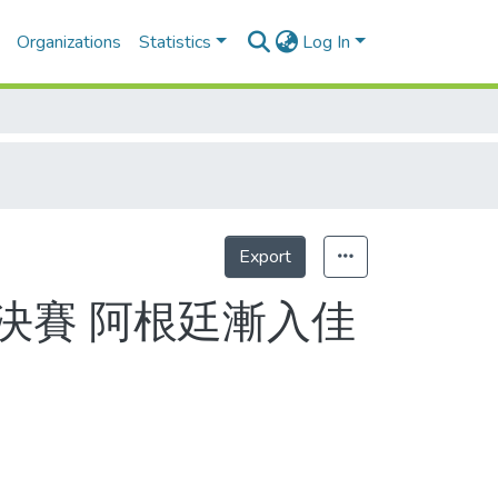
Organizations
Statistics
Log In
Export
Statistics
決賽 阿根廷漸入佳