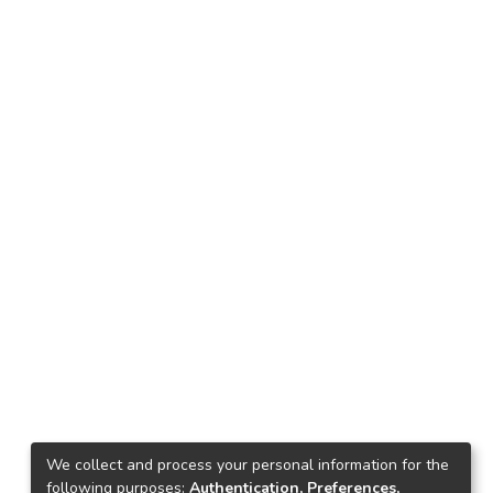
We collect and process your personal information for the
following purposes:
Authentication, Preferences,