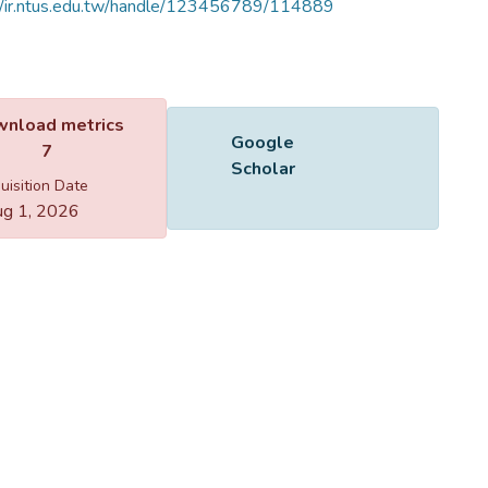
//ir.ntus.edu.tw/handle/123456789/114889
Name
172601.pdf
Size
86.34 KB
Format
Adobe PDF
Checksum
(MD5):a6764b0e65a7e57e3bfe19ff746663bd
ing...
ing...
nload metrics
Google Scholar
7
uisition Date
g 1, 2026