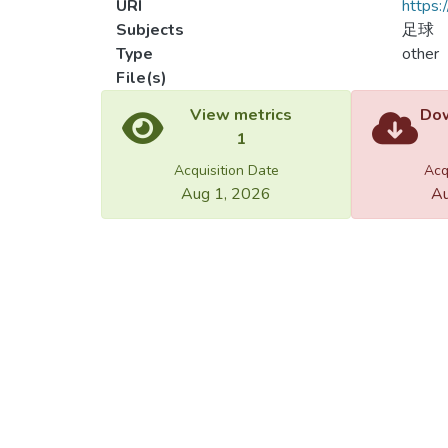
URI
https:
Subjects
足球
Type
other
File(s)
Load
Load
View metrics
Dow
1
Acquisition Date
Acq
Aug 1, 2026
Au