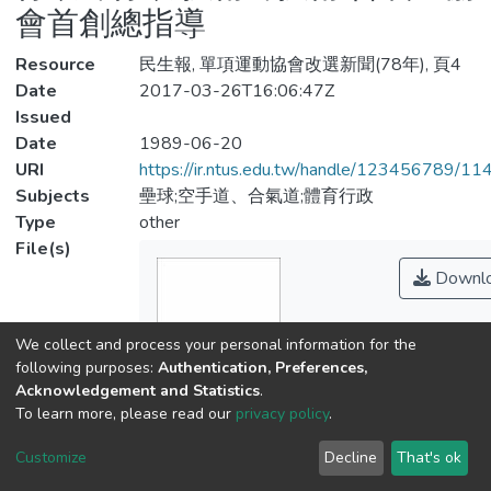
會首創總指導
Resource
民生報, 單項運動協會改選新聞(78年), 頁4
Date
2017-03-26T16:06:47Z
Issued
Date
1989-06-20
URI
https://ir.ntus.edu.tw/handle/123456789/1
Subjects
壘球;空手道、合氣道;體育行政
Type
other
File(s)
Downl
We collect and process your personal information for the
following purposes:
Authentication, Preferences,
Acknowledgement and Statistics
.
To learn more, please read our
privacy policy
.
Customize
Decline
That's ok
Name
143001.pdf