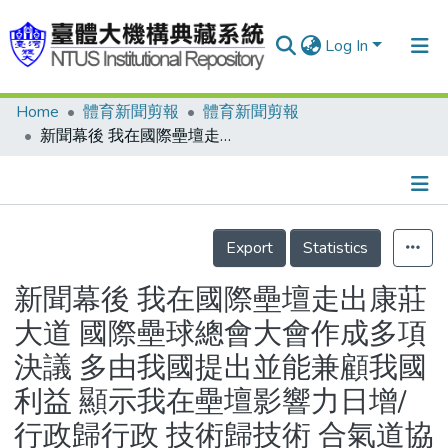
Log In
Home
體育新聞剪報
體育新聞剪報
Communities & Collections
新聞幕後 我在國際壘壇走出康莊大道 國際壘球總會大會作成多項決議 多由我國提出並能兼顧我國利益 顯示我在壘壇影響力日增/行政歸行政 技術歸技術 合氣道協會首創總指導
Research Outputs
Fundings & Projects
Details
People
Export
Statistics
Organizations
新聞幕後 我在國際壘壇走出康莊
Statistics
大道 國際壘球總會大會作成多項
決議 多由我國提出並能兼顧我國
利益 顯示我在壘壇影響力日增/
行政歸行政 技術歸技術 合氣道協