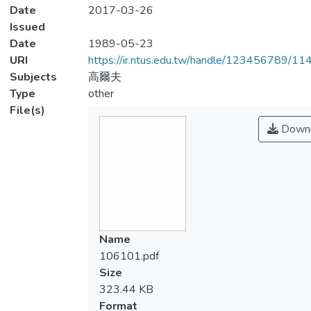
Date
2017-03-26
Issued
Date
1989-05-23
URI
https://ir.ntus.edu.tw/handle/123456789/1
Subjects
高爾夫
Type
other
File(s)
Downl
Name
106101.pdf
Size
323.44 KB
Format