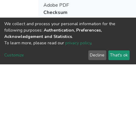
Adobe PDF
Checksum
(MD5):6caf4ae3de268a5ec83767b4755
We collect and process your personal information for the
following purposes:
Authentication, Preferences,
Acknowledgement and Statistics
.
To learn more, please read our
privacy policy
.
View metrics
Customize
Decline
That's ok
Download metrics
Google Scholar