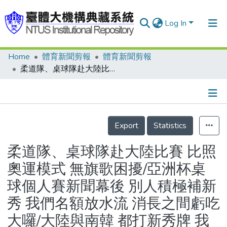
Log In
Home
體育新聞剪報
體育新聞剪報
Communities & Collections
柔道隊、桌球隊赴大陸比賽 比照奧運模式 無旗歌困擾/亞洲杯桌球個人賽新聞幕後 別人積極補新秀 我們名額放水流 消長之間虧吃大囉/大陸與南韓 都打新秀牌 我國自動放棄兩個名額 相當可惜
Research Outputs
Fundings & Projects
Details
People
Export
Statistics
Organizations
柔道隊、桌球隊赴大陸比賽 比照
Statistics
奧運模式 無旗歌困擾/亞洲杯桌
球個人賽新聞幕後 別人積極補新
秀 我們名額放水流 消長之間虧吃
大囉/大陸與南韓 都打新秀牌 我