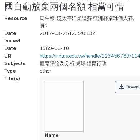
國自動放棄兩個名額 相當可惜
Resource
民生報, 泛太平洋柔道賽 亞洲杯桌球個人賽,
頁2
Date
2017-03-25T23:20:13Z
Issued
Date
1989-05-10
URI
https://ir.ntus.edu.tw/handle/123456789/1
Subjects
體育評論及分析;桌球;體育行政
Type
other
File(s)
Downl
Name