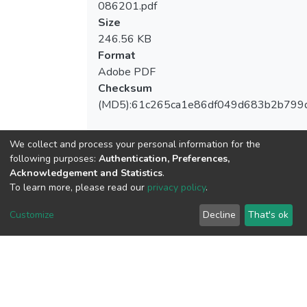
086201.pdf
Size
246.56 KB
Format
Adobe PDF
Checksum
(MD5):61c265ca1e86df049d683b2b799
We collect and process your personal information for the
following purposes:
Authentication, Preferences,
View metrics
Acknowledgement and Statistics
.
To learn more, please read our
privacy policy
.
Customize
Decline
That's ok
Download metrics