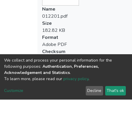
Name
012201.pdf
Size
182.82 KB
Format
Adobe PDF
Checksum
(MD5):8aa2b88fb497cb1c923dc14b8b93
We collect and process your personal information for the
following purposes:
Authentication, Preferences,
Acknowledgement and Statistics
.
To learn more, please read our
privacy policy
.
View metrics
Customize
Decline
That's ok
Download metrics