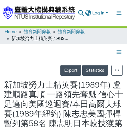
Log In
Home
體育新聞剪報
體育新聞剪報
Communities & Collections
新加坡勞力士精英賽(1989年) 盧建順路真順 一路領先奪魁 信心十足邁向美國巡迴賽/本田高爾夫球賽(1989年紐約) 陳志忠美國揮桿暫列第58名 陳志明日本較技獲第十名/日本大京蘭花杯高爾夫球賽 涂阿玉並列第六
Research Outputs
Fundings & Projects
Details
People
Export
Statistics
Organizations
新加坡勞力士精英賽(1989年) 盧
Statistics
建順路真順 一路領先奪魁 信心十
足邁向美國巡迴賽/本田高爾夫球
賽(1989年紐約) 陳志忠美國揮桿
暫列第58名 陳志明日本較技獲第