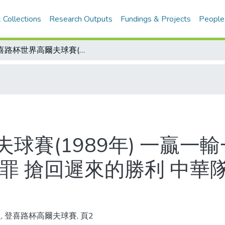
 Collections
Research Outputs
Fundings & Projects
People
登喜路杯世界高爾夫球賽(1989年) 一贏一輸一平手 延長兩洞決勝負 余錦漢將功贖罪 搶回遲來的勝利 中華隊險勝泰國今戰韓國阿里郎
球賽(1989年) 一贏一
贖罪 搶回遲來的勝利 中華
, 登喜路杯高爾夫球賽, 頁2