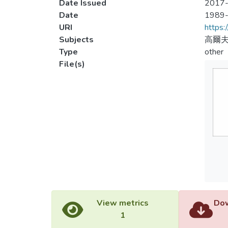
Date Issued
2017-
Date
1989
URI
https:
Subjects
高爾
Type
other
File(s)
View metrics
Dow
1