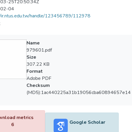
03-25T20:50:34Z
-02-04
//ir.ntus.edu.tw/handle/123456789/112978
夫
Name
979601.pdf
Size
307.22 KB
Format
Adobe PDF
Checksum
(MD5):1ac440225a31b19056cba60894657e14
nload metrics
Google Scholar
6