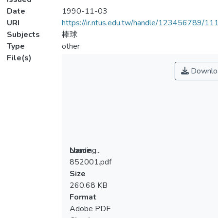
Date
1990-11-03
URI
https://ir.ntus.edu.tw/handle/123456789/1
Subjects
棒球
Type
other
File(s)
Downlo
Loading...
Name
852001.pdf
Loading...
Size
260.68 KB
Format
Adobe PDF