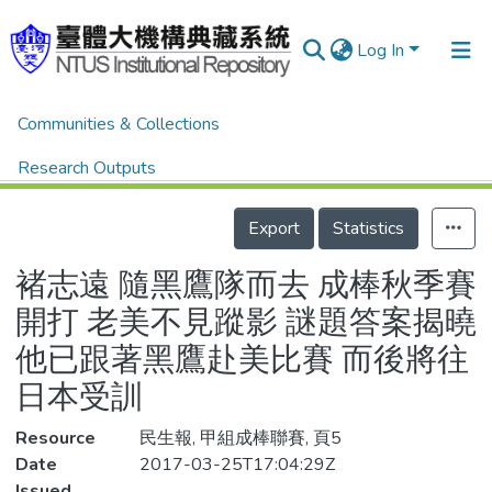
Log In
Home
體育新聞剪報
體育新聞剪報
Communities & Collections
褚志遠 隨黑鷹隊而去 成棒秋季賽開打 老美不見蹤影 謎題答案揭曉 他已跟著黑鷹赴美比賽 而後將往日本受訓
Research Outputs
Details
Fundings & Projects
Export
Statistics
People
褚志遠 隨黑鷹隊而去 成棒秋季賽
Organizations
開打 老美不見蹤影 謎題答案揭曉
Statistics
他已跟著黑鷹赴美比賽 而後將往
日本受訓
Resource
民生報, 甲組成棒聯賽, 頁5
Date
2017-03-25T17:04:29Z
Issued