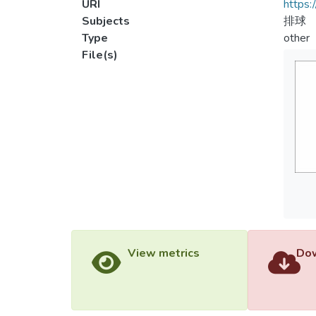
URI
https:
Subjects
排球
Type
other
File(s)
View metrics
Dow