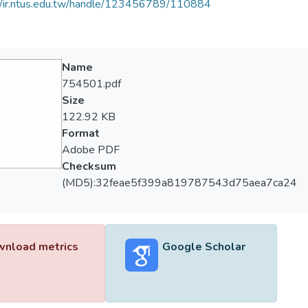
//ir.ntus.edu.tw/handle/123456789/110884
Name
754501.pdf
Size
122.92 KB
Format
Adobe PDF
Checksum
(MD5):32feae5f399a819787543d75aea7ca24
nload metrics
Google Scholar