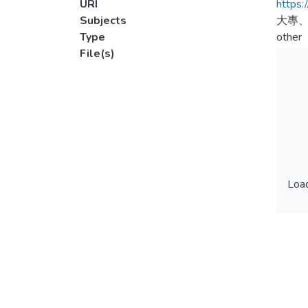
URI
https:
Subjects
大專
Type
other
File(s)
Load
Load