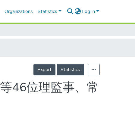
Organizations
Statistics
Log In
Export
Statistics
等46位理監事、常