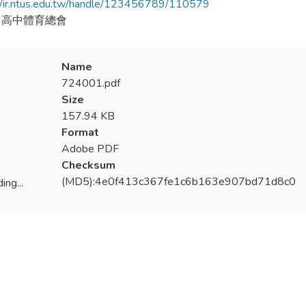
//ir.ntus.edu.tw/handle/123456789/110579
、高中體育總會
Name
724001.pdf
Size
157.94 KB
Format
Adobe PDF
Checksum
(MD5):4e0f413c367fe1c6b163e907bd71d8c0
ing...
ing...