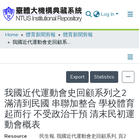
Log In
Home
體育新聞剪報
體育新聞剪報
Communities & Collections
我國近代運動會史回顧系列之2 滿清到民國 串聯加整合 學校體育起而行 不受政治干預 清末民初運動會概表
Research Outputs
Fundings & Projects
Details
People
Export
Statistics
Organizations
我國近代運動會史回顧系列之2
Statistics
滿清到民國 串聯加整合 學校體育
起而行 不受政治干預 清末民初運
動會概表
Resource
民生報, 我國近代運動會史回顧系列, 頁2