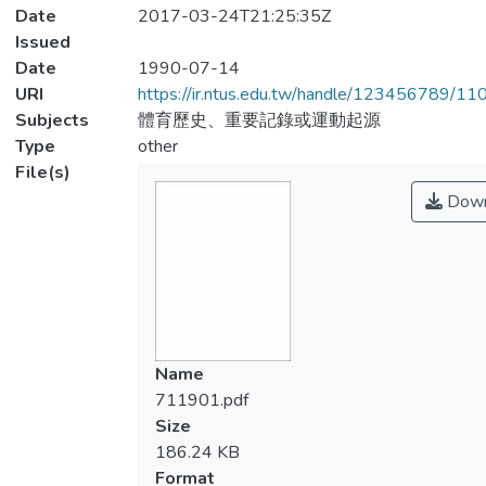
Date
2017-03-24T21:25:35Z
Issued
Date
1990-07-14
URI
https://ir.ntus.edu.tw/handle/123456789/1
Subjects
體育歷史、重要記錄或運動起源
Type
other
File(s)
Down
Name
711901.pdf
Size
186.24 KB
Format