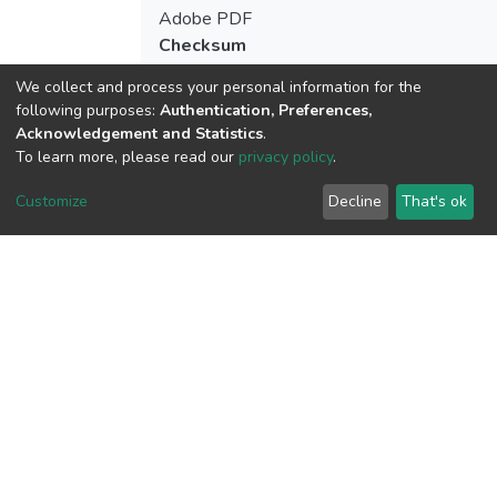
Adobe PDF
Checksum
(MD5):76da17299e148dd1cd0d59523d
We collect and process your personal information for the
following purposes:
Authentication, Preferences,
Acknowledgement and Statistics
.
To learn more, please read our
privacy policy
.
View metrics
Customize
Decline
That's ok
Download metrics
Google Scholar