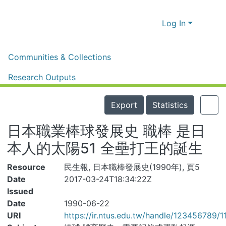
Log In
Home
體育新聞剪報
體育新聞剪報
Communities & Collections
日本職業棒球發展史 職棒 是日本人的太陽51 全壘打王的誕生
Research Outputs
Details
Fundings & Projects
Export
Statistics
People
日本職業棒球發展史 職棒 是日本
Organizations
人的太陽51 全壘打王的誕生
Statistics
Resource
民生報, 日本職棒發展史(1990年), 頁5
Date
2017-03-24T18:34:22Z
Issued
Date
1990-06-22
URI
https://ir.ntus.edu.tw/handle/123456789/1