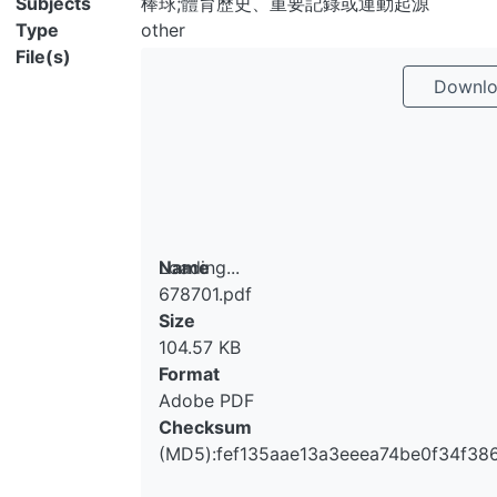
Subjects
棒球;體育歷史、重要記錄或運動起源
Type
other
File(s)
Downlo
Loading...
Name
678701.pdf
Loading...
Size
104.57 KB
Format
Adobe PDF
Checksum
(MD5):fef135aae13a3eeea74be0f34f38