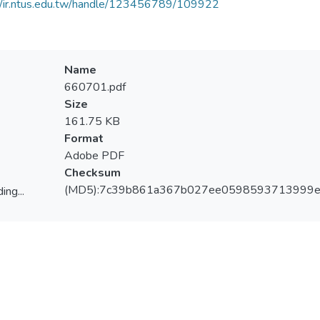
//ir.ntus.edu.tw/handle/123456789/109922
Name
660701.pdf
Size
161.75 KB
Format
Adobe PDF
Checksum
(MD5):7c39b861a367b027ee0598593713999
ing...
ing...