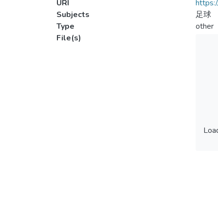
URI
https:
Subjects
足球
Type
other
File(s)
Load
Load