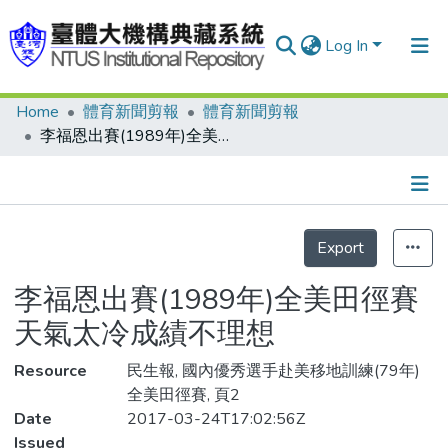
Log In
Home
體育新聞剪報
體育新聞剪報
Communities & Collections
李福恩出賽(1989年)全美田徑賽 天氣太冷成績不理想
Research Outputs
Fundings & Projects
Details
People
Export
Organizations
李福恩出賽(1989年)全美田徑賽
Statistics
天氣太冷成績不理想
Resource
民生報, 國內優秀選手赴美移地訓練(79年)
全美田徑賽, 頁2
Date
2017-03-24T17:02:56Z
Issued