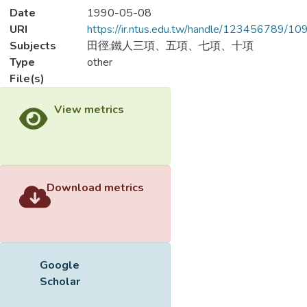
Date
1990-05-08
URI
https://ir.ntus.edu.tw/handle/123456789/1
Subjects
田徑;鐵人三項、五項、七項、十項
Type
other
File(s)
View metrics
Download metrics
Google
Scholar