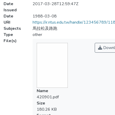
Date
2017-03-28T12:59:47Z
Issued
Date
1988-03-08
URI
https://ir.ntus.edu.tw/handle/123456789/1
Subjects
馬拉松及路跑
Type
other
File(s)
Downl
Name
420901.pdf
Size
180.26 KB