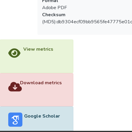
Format
Adobe PDF
Checksum
(MD5):db9304ecf09bb9565fe47775e01
View metrics
Download metrics
Google Scholar