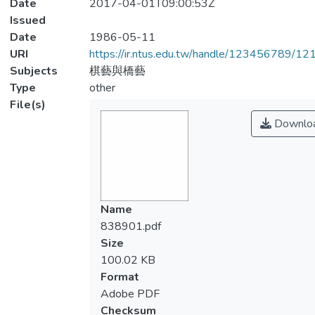
Date
2017-04-01T09:00:53Z
Issued
Date
1986-05-11
URI
https://ir.ntus.edu.tw/handle/123456789/1
Subjects
棋藝與橋藝
Type
other
File(s)
Downlo
Name
838901.pdf
Size
100.02 KB
Format
Adobe PDF
Checksum