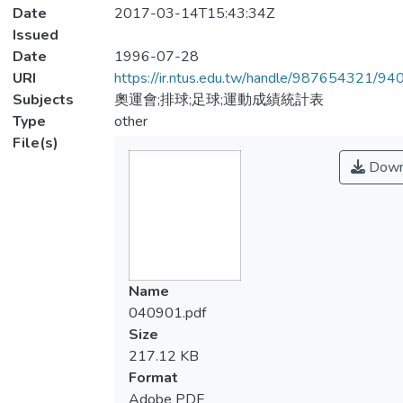
Date
2017-03-14T15:43:34Z
Issued
Date
1996-07-28
URI
https://ir.ntus.edu.tw/handle/987654321/94
Subjects
奧運會;排球;足球;運動成績統計表
Type
other
File(s)
Down
Name
040901.pdf
Size
217.12 KB
Format
Adobe PDF