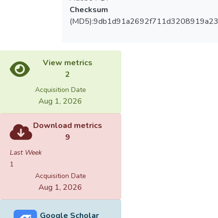
Checksum
(MD5):9db1d91a2692f711d3208919a2
View metrics
2
Acquisition Date
Aug 1, 2026
Download metrics
9
Last Week
1
Acquisition Date
Aug 1, 2026
Google Scholar