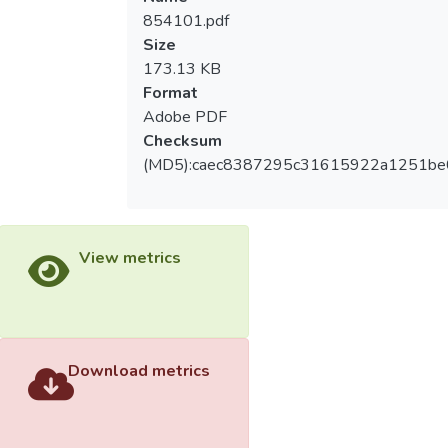
854101.pdf
Size
173.13 KB
Format
Adobe PDF
Checksum
(MD5):caec8387295c31615922a1251be
View metrics
Download metrics