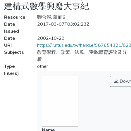
建構式數學興廢大事紀
Resource
聯合報, 版面6
Date
2017-03-07T03:02:23Z
Issued
Date
2002-10-29
URI
https://ir.ntus.edu.tw/handle/987654321/82
Subjects
教育學程、政策、法規、評鑑;體育評論及分
析
Type
other
File(s)
Down
Name