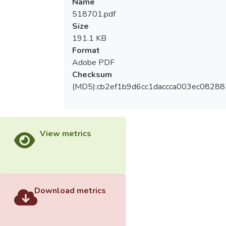
Name
518701.pdf
Size
191.1 KB
Format
Adobe PDF
Checksum
(MD5):cb2ef1b9d6cc1daccca003ec0828
View metrics
Download metrics