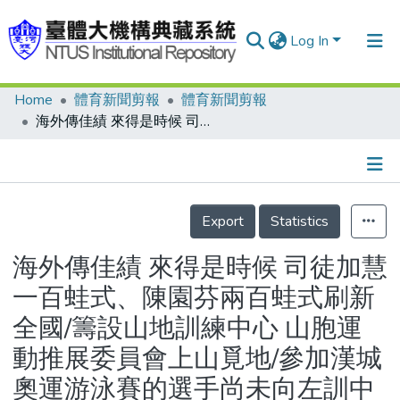
Log In
Home
體育新聞剪報
體育新聞剪報
Communities & Collections
海外傳佳績 來得是時候 司徒加慧一百蛙式、陳園芬兩百蛙式刷新全國/籌設山地訓練中心 山胞運動推展委員會上山覓地/參加漢城奧運游泳賽的選手尚未向左訓中心報到 李東興心願落空 李士宏仍然缺席
Research Outputs
Fundings & Projects
Details
People
Export
Statistics
Organizations
海外傳佳績 來得是時候 司徒加慧
Statistics
一百蛙式、陳園芬兩百蛙式刷新
全國/籌設山地訓練中心 山胞運
動推展委員會上山覓地/參加漢城
奧運游泳賽的選手尚未向左訓中