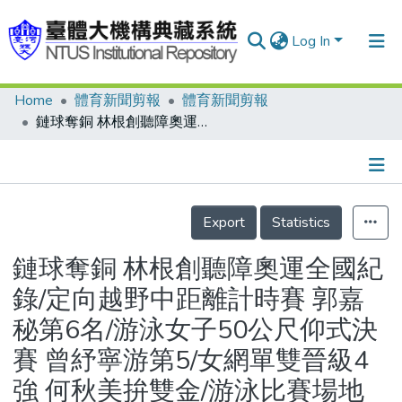
Log In
Home
體育新聞剪報
體育新聞剪報
Communities & Collections
鏈球奪銅 林根創聽障奧運全國紀錄/定向越野中距離計時賽 郭嘉秘第6名/游泳女子50公尺仰式決賽 曾紓寧游第5/女網單雙晉級4強 何秋美拚雙金/游泳比賽場地 有人偷掛2面國旗
Research Outputs
Fundings & Projects
Details
People
Export
Statistics
Organizations
鏈球奪銅 林根創聽障奧運全國紀
Statistics
錄/定向越野中距離計時賽 郭嘉
秘第6名/游泳女子50公尺仰式決
賽 曾紓寧游第5/女網單雙晉級4
強 何秋美拚雙金/游泳比賽場地