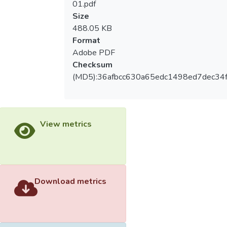
01.pdf
Size
488.05 KB
Format
Adobe PDF
Checksum
(MD5):36afbcc630a65edc1498ed7dec34
View metrics
Download metrics