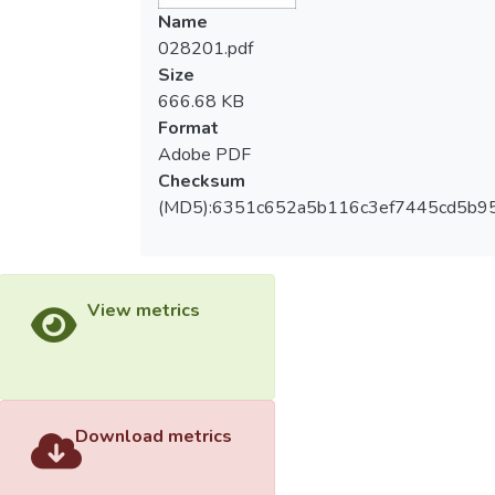
Name
028201.pdf
Size
666.68 KB
Format
Adobe PDF
Checksum
(MD5):6351c652a5b116c3ef7445cd5b9
View metrics
Download metrics