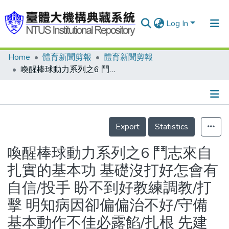
Log In
Home
體育新聞剪報
體育新聞剪報
Communities & Collections
喚醒棒球動力系列之6 鬥志來自扎實的基本功 基礎沒打好怎會有自信/投手 盼不到好教練調教/打擊 明知病因卻偏偏治不好/守備 基本動作不佳必露餡/扎根 先建立球員資料庫/心態太消極 失誤跟著來
Research Outputs
Fundings & Projects
Details
People
Export
Statistics
Organizations
喚醒棒球動力系列之6 鬥志來自
Statistics
扎實的基本功 基礎沒打好怎會有
自信/投手 盼不到好教練調教/打
擊 明知病因卻偏偏治不好/守備
基本動作不佳必露餡/扎根 先建