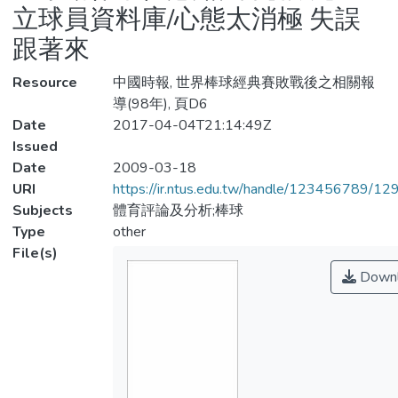
立球員資料庫/心態太消極 失誤
跟著來
Resource
中國時報, 世界棒球經典賽敗戰後之相關報
導(98年), 頁D6
Date
2017-04-04T21:14:49Z
Issued
Date
2009-03-18
URI
https://ir.ntus.edu.tw/handle/123456789/1
Subjects
體育評論及分析;棒球
Type
other
File(s)
Downl