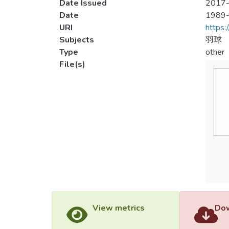
Date Issued
2017-
Date
1989
URI
https:
Subjects
羽球
Type
other
File(s)
View metrics
Dow