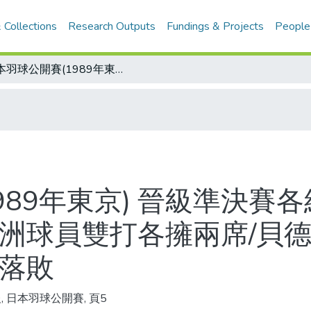
 Collections
Research Outputs
Fundings & Projects
People
日本羽球公開賽(1989年東京) 晉級準決賽各組四強產生 亞洲球員守住單打天下 歐洲球員雙打各擁兩席/貝德萊猛殺強扣毫不留情 劉恩宏苦戰不敵落敗
989年東京) 晉級準決賽
歐洲球員雙打各擁兩席/貝
敵落敗
, 日本羽球公開賽, 頁5