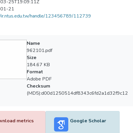
03-25T19:09:11Z
-01-21
//ir.ntus.edu.tw/handle/123456789/112739
Name
962101.pdf
Size
184.67 KB
Format
Adobe PDF
Checksum
(MD5):d00d1250514df8343c6fd2a1d32f9c12
nload metrics
Google Scholar