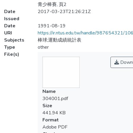
青少棒賽, 頁2
Date
2017-03-23T21:26:21Z
Issued
Date
1991-08-19
URI
https://ir.ntus.edu.tw/handle/987654321/1
Subjects
棒球;運動成績統計表
Type
other
File(s)
Downl
Name
304001.pdf
Size
441.94 KB
Format
Adobe PDF