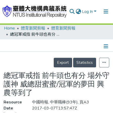
Log In
Home
體育新聞剪報
體育新聞剪報
Communities & Collections
總冠軍戒指 前牛頭也有分 場外守護神 威總甜蜜蜜/冠軍的夢田 興農等到了
Research Outputs
Fundings & Projects
Details
People
Export
Statistics
Organizations
總冠軍戒指 前牛頭也有分 場外守
Statistics
護神 威總甜蜜蜜/冠軍的夢田 興
農等到了
Resource
中國時報, 中華職棒(93年), 頁A3
Date
2017-03-07T13:57:47Z