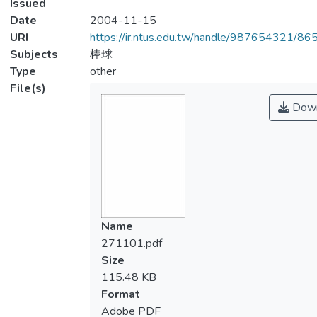
Issued
Date
2004-11-15
URI
https://ir.ntus.edu.tw/handle/987654321/86
Subjects
棒球
Type
other
File(s)
Down
Name
271101.pdf
Size
115.48 KB
Format
Adobe PDF