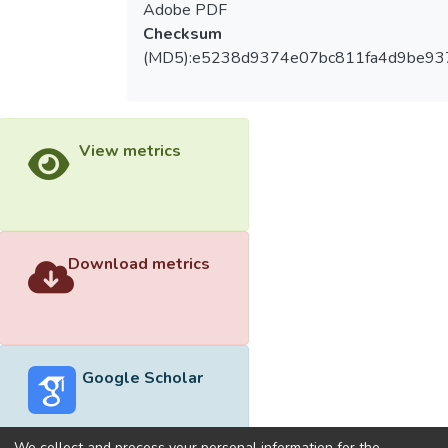
Adobe PDF
Checksum
(MD5):e5238d9374e07bc811fa4d9be93
View metrics
Download metrics
Google Scholar
We collect and process your personal information for the