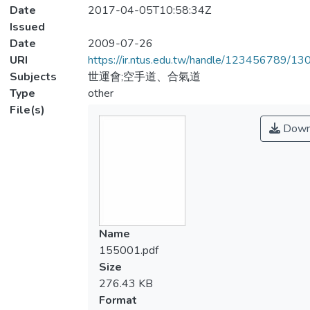
Date
2017-04-05T10:58:34Z
Issued
Date
2009-07-26
URI
https://ir.ntus.edu.tw/handle/123456789/1
Subjects
世運會;空手道、合氣道
Type
other
File(s)
Down
Name
155001.pdf
Size
276.43 KB
Format