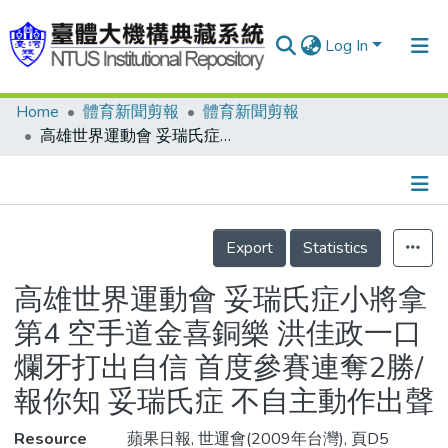
Log In
Home
體育新聞剪報
體育新聞剪報
Communities & Collections
高雄世界運動會 妥瑞氏症小將拿第4 空手道金喜銅樂 洪佳政一口爛牙打出自信 首度參賽連奪2勝/報你知 妥瑞氏症 不自主動作出聲
Research Outputs
Fundings & Projects
Details
People
Export
Statistics
Organizations
高雄世界運動會 妥瑞氏症小將拿
Statistics
第4 空手道金喜銅樂 洪佳政一口
爛牙打出自信 首度參賽連奪2勝/
報你知 妥瑞氏症 不自主動作出聲
Resource
蘋果日報, 世運會(2009年台灣), 頁D5