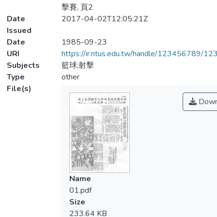
擊賽, 頁2
Date
2017-04-02T12:05:21Z
Issued
Date
1985-09-23
URI
https://ir.ntus.edu.tw/handle/123456789/1
Subjects
籃球;射擊
Type
other
File(s)
Down
Name
01.pdf
Size
233.64 KB