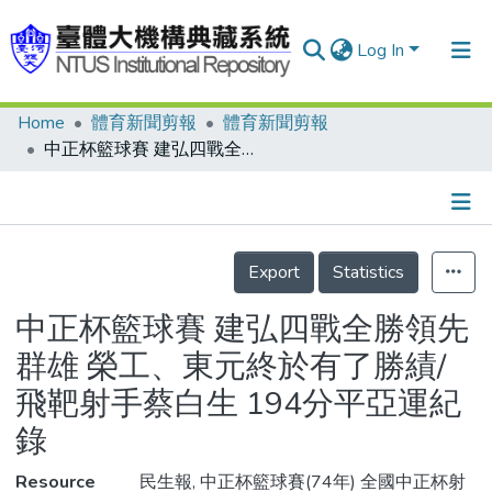
Log In
Home
體育新聞剪報
體育新聞剪報
Communities & Collections
中正杯籃球賽 建弘四戰全勝領先群雄 榮工、東元終於有了勝績/飛靶射手蔡白生 194分平亞運紀錄
Research Outputs
Fundings & Projects
Details
People
Export
Statistics
Organizations
中正杯籃球賽 建弘四戰全勝領先
Statistics
群雄 榮工、東元終於有了勝績/
飛靶射手蔡白生 194分平亞運紀
錄
Resource
民生報, 中正杯籃球賽(74年) 全國中正杯射