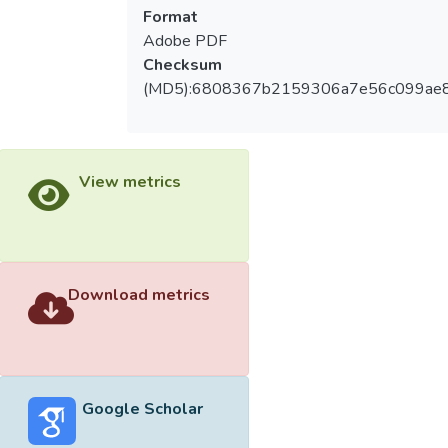
Format
Adobe PDF
Checksum
(MD5):6808367b2159306a7e56c099ae
View metrics
Download metrics
Google Scholar