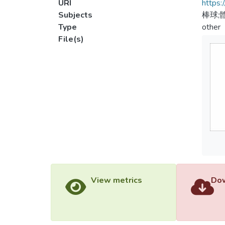
URI
https:
Subjects
棒球;
Type
other
File(s)
View metrics
Dow