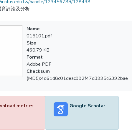
//ir.ntus.edu.tw/handle/123456789/128438
體育評論及分析
Name
015101.pdf
Size
460.79 KB
Format
Adobe PDF
Checksum
(MD5):4d61d8c01deac992f47d3995c6392bae
nload metrics
Google Scholar