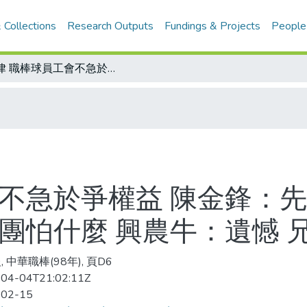
 Collections
Research Outputs
Fundings & Projects
People
自律 職棒球員工會不急於爭權益 陳金鋒：先杜絕不好的事/順其自然 趙守博背書球團怕什麼 興農牛：遺憾 兄弟象：未禁止入會
會不急於爭權益 陳金鋒：先
球團怕什麼 興農牛：遺憾 
 中華職棒(98年), 頁D6
04-04T21:02:11Z
-02-15