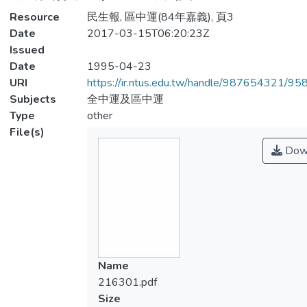
Resource
民生報, 區中運(84年嘉義), 頁3
Date
2017-03-15T06:20:23Z
Issued
Date
1995-04-23
URI
https://ir.ntus.edu.tw/handle/987654321/95
Subjects
全中運及區中運
Type
other
File(s)
Dow
Name
216301.pdf
Size