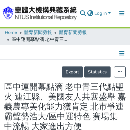
Log In
Home
體育新聞剪報
體育新聞剪報
Communities & Collections
區中運開幕點滴 老中青三代點聖火 連江縣、美國友人共襄盛舉 嘉義農專美化能力獲肯定 北市爭連霸聲勢浩大/區中運特色 賽場集中流暢 大家進出方便
Research Outputs
Fundings & Projects
Details
People
Export
Statistics
Organizations
區中運開幕點滴 老中青三代點聖
Statistics
火 連江縣、美國友人共襄盛舉 嘉
義農專美化能力獲肯定 北市爭連
霸聲勢浩大/區中運特色 賽場集
中流暢 大家進出方便