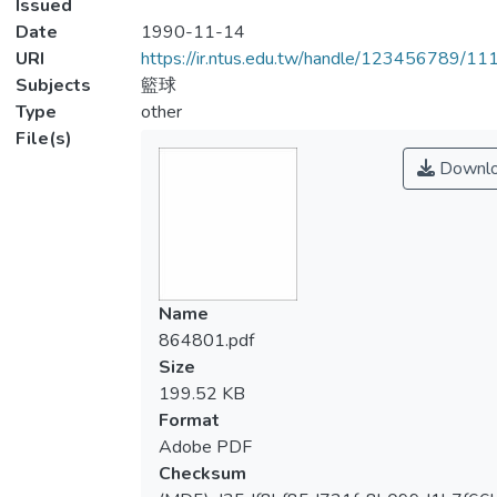
Issued
Date
1990-11-14
URI
https://ir.ntus.edu.tw/handle/123456789/1
Subjects
籃球
Type
other
File(s)
Downl
Name
864801.pdf
Size
199.52 KB
Format
Adobe PDF
Checksum