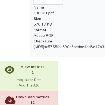
Name
136901.pdf
Size
570.13 KB
Format
Adobe PDF
Checksum
(MD5):fc5755fda590e6aedbe4dd3e47b3
View metrics
1
Acquisition Date
Aug 1, 2026
Download metrics
12