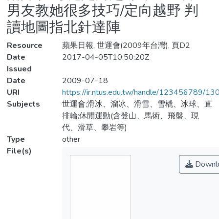
男友教她很多技巧/定向越野 判
讀地圖指北針達陣
Resource
蘋果日報, 世運會(2009年台灣), 頁D2
Date
2017-04-05T10:50:20Z
Issued
Date
2009-07-18
URI
https://ir.ntus.edu.tw/handle/123456789/1
Subjects
世運會;滑冰、溜冰、滑雪、雪橇、冰球、直
排輪;休閒運動(含登山、馬術、飛盤、現
代、滑草、攀岩等)
Type
other
File(s)
Downl