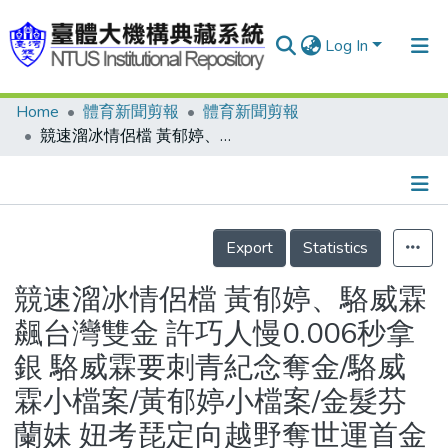
Log In
Home
體育新聞剪報
體育新聞剪報
Communities & Collections
競速溜冰情侶檔 黃郁婷、駱威霖飆台灣雙金 許巧人慢0.006秒拿銀 駱威霖要刺青紀念奪金/駱威霖小檔案/黃郁婷小檔案/金髮芬蘭妹 妞考琵定向越野奪世運首金 男友教她很多技巧/定向越野 判讀地圖指北針達陣
Research Outputs
Fundings & Projects
Details
People
Export
Statistics
Organizations
競速溜冰情侶檔 黃郁婷、駱威霖
Statistics
飆台灣雙金 許巧人慢0.006秒拿
銀 駱威霖要刺青紀念奪金/駱威
霖小檔案/黃郁婷小檔案/金髮芬
蘭妹 妞考琵定向越野奪世運首金