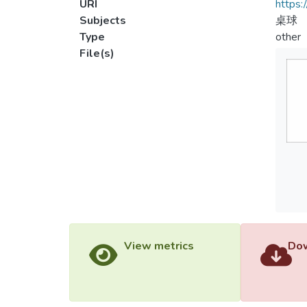
URI
https:
Subjects
桌球
Type
other
File(s)
View metrics
Dow