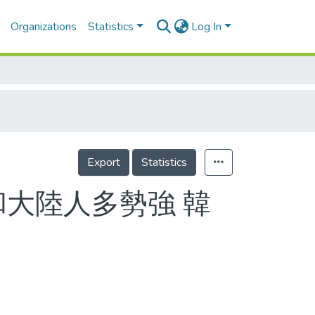
Organizations
Statistics
Log In
Export
Statistics
和大陸人多勢強 韓