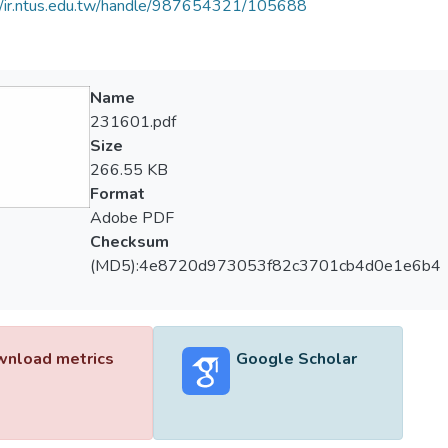
//ir.ntus.edu.tw/handle/987654321/105688
Name
231601.pdf
Size
266.55 KB
Format
Adobe PDF
Checksum
(MD5):4e8720d973053f82c3701cb4d0e1e6b4
nload metrics
Google Scholar