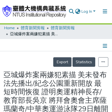
Log In
Home
體育新聞剪報
體育新聞剪報
Communities & Collections
亞城爆炸案兩嫌犯素描 美未發布 法先播出/紀念公園重新開放 最短時間恢復 證明奧運精神長存/教育部長吳京 將拜會奧會主席薩瑪蘭奇/中華奧運游泳隊29日離開選手村
Research Outputs
Fundings & Projects
Details
People
Export
Statistics
Organizations
亞城爆炸案兩嫌犯素描 美未發布
Statistics
法先播出/紀念公園重新開放 最
短時間恢復 證明奧運精神長存/
教育部長吳京 將拜會奧會主席薩
瑪蘭奇/中華奧運游泳隊29日離開