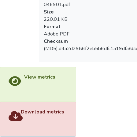
046901.pdf
Size
220.01 KB
Format
Adobe PDF
Checksum
(MD5):d4a2d2986f2eb5b6dfc1a19dfa8b
View metrics
Download metrics