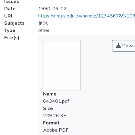
Issued
Date
1990-06-02
URI
https://ir.ntus.edu.tw/handle/123456789/1
Subjects
足球
Type
other
File(s)
Downl
Name
643401.pdf
Size
239.26 KB
Format
Adobe PDF