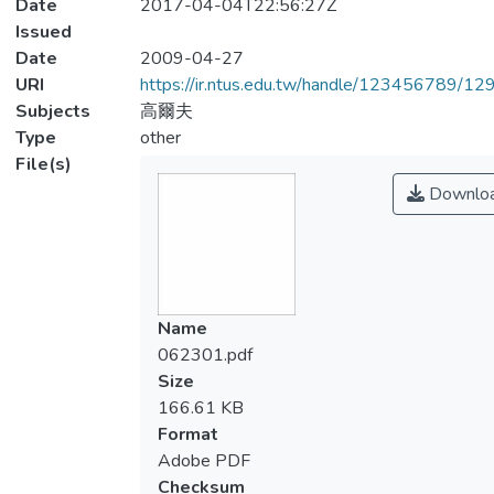
Date
2017-04-04T22:56:27Z
Issued
Date
2009-04-27
URI
https://ir.ntus.edu.tw/handle/123456789/1
Subjects
高爾夫
Type
other
File(s)
Downlo
Name
062301.pdf
Size
166.61 KB
Format
Adobe PDF
Checksum