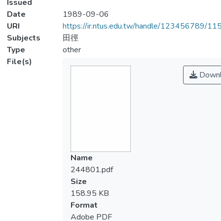
Issued
Date
1989-09-06
URI
https://ir.ntus.edu.tw/handle/123456789/1
Subjects
田徑
Type
other
File(s)
Downl
Name
244801.pdf
Size
158.95 KB
Format
Adobe PDF