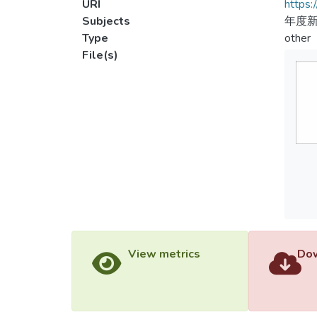
URI
https:
Subjects
年度新
Type
other
File(s)
View metrics
Dow