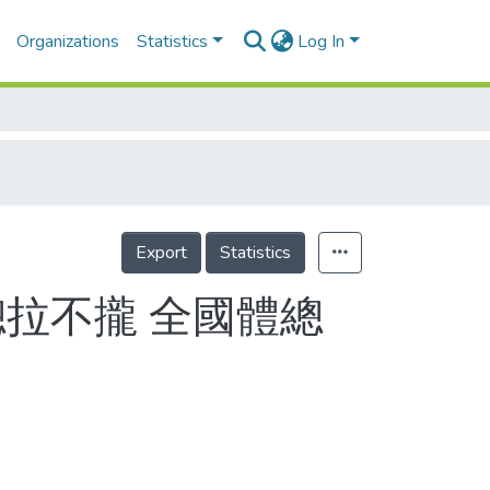
Organizations
Statistics
Log In
Export
Statistics
總拉不攏 全國體總