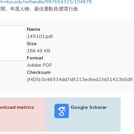
//ir.ntus.edu.tw/handle/987654321/104878
聞、年度人物、最佳運動員;體育行政
Name
145101.pdf
Size
186.49 KB
Format
Adobe PDF
Checksum
(MD5):0c46934dd7d9213ec6ed23d31413b5d9
nload metrics
Google Scholar