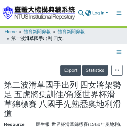
Log In
Home
體育新聞剪報
體育新聞剪報
Communities & Collections
第二波滑草國手出列 四女將架勢足 五虎將集訓佳/角逐世界杯滑草錦標賽 八國手先熟悉奧地利滑道
Research Outputs
Fundings & Projects
Details
People
Export
Statistics
Organizations
第二波滑草國手出列 四女將架勢
Statistics
足 五虎將集訓佳/角逐世界杯滑
草錦標賽 八國手先熟悉奧地利滑
道
Resource
民生報, 世界杯滑草錦標賽(1989年奧地利),