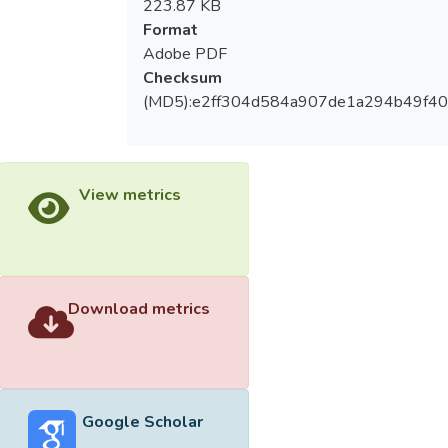
223.87 KB
Format
Adobe PDF
Checksum
(MD5):e2ff304d584a907de1a294b49f40
View metrics
Download metrics
Google Scholar