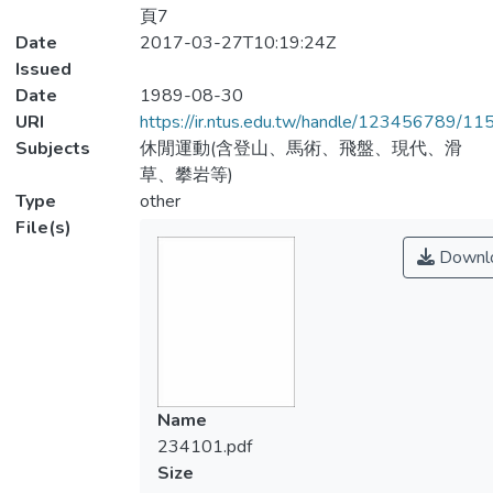
頁7
Date
2017-03-27T10:19:24Z
Issued
Date
1989-08-30
URI
https://ir.ntus.edu.tw/handle/123456789/1
Subjects
休閒運動(含登山、馬術、飛盤、現代、滑
草、攀岩等)
Type
other
File(s)
Downl
Name
234101.pdf
Size