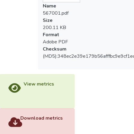
Name
567001.pdf
Size
200.11 KB
Format
Adobe PDF
Checksum
(MD5):348ec2e39e179b56afffbc9e9cf1e
View metrics
Download metrics