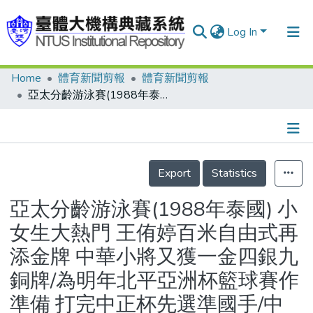
Log In
Home
體育新聞剪報
體育新聞剪報
Communities & Collections
亞太分齡游泳賽(1988年泰國) 小女生大熱門 王侑婷百米自由式再添金牌 中華小將又獲一金四銀九銅牌/為明年北平亞洲杯籃球賽作準備 打完中正杯先選準國手/中日港足球賽焦點人物 山度士 紅髮小精靈 南華發電機
Research Outputs
Fundings & Projects
Details
People
Export
Statistics
Organizations
亞太分齡游泳賽(1988年泰國) 小
Statistics
女生大熱門 王侑婷百米自由式再
添金牌 中華小將又獲一金四銀九
銅牌/為明年北平亞洲杯籃球賽作
準備 打完中正杯先選準國手/中