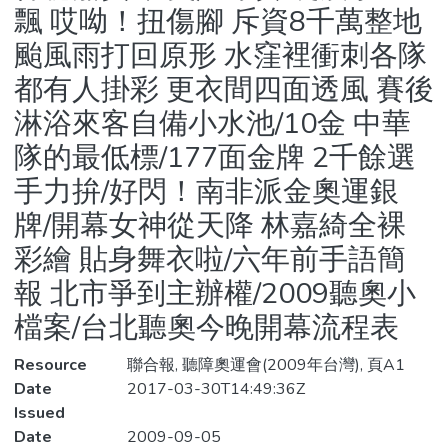
飄 哎呦！扭傷腳 斥資8千萬整地
颱風雨打回原形 水窪裡衝刺各隊
都有人掛彩 更衣間四面透風 賽後
淋浴來客自備小水池/10金 中華
隊的最低標/177面金牌 2千餘選
手力拚/好閃！南非派金奧運銀
牌/開幕女神從天降 林嘉綺全裸
彩繪 貼身舞衣啦/六年前手語簡
報 北市爭到主辦權/2009聽奧小
檔案/台北聽奧今晚開幕流程表
Resource
聯合報, 聽障奧運會(2009年台灣), 頁A1
Date
2017-03-30T14:49:36Z
Issued
Date
2009-09-05