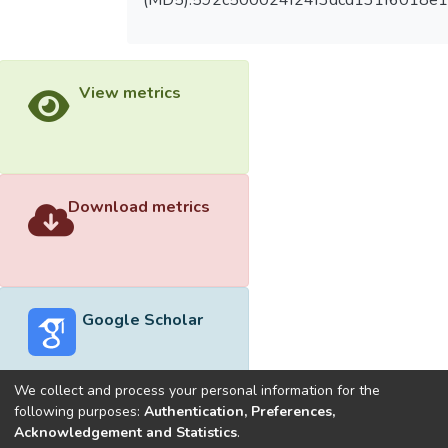
(MD5):592c500024f24f3dcd131f6018e
View metrics
Download metrics
Google Scholar
We collect and process your personal information for the
following purposes:
Authentication, Preferences,
Acknowledgement and Statistics
.
Built with
DSpace-CRIS software
- Extension maintained and