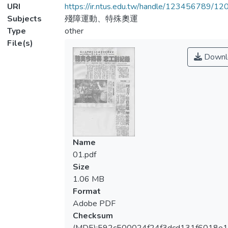
URI
https://ir.ntus.edu.tw/handle/123456789/1
Subjects
殘障運動、特殊奧運
Type
other
File(s)
Downl
Name
01.pdf
Size
1.06 MB
Format
Adobe PDF
Checksum