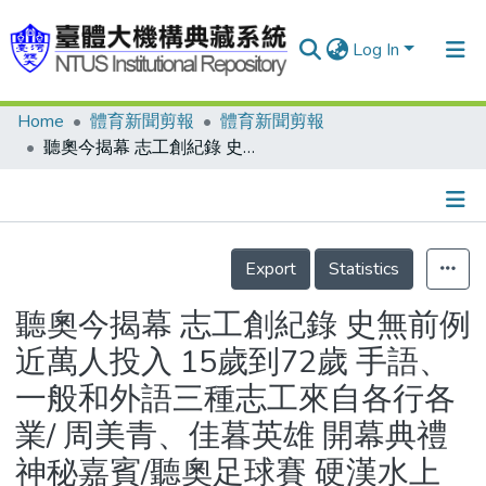
Log In
Home
體育新聞剪報
體育新聞剪報
Communities & Collections
聽奧今揭幕 志工創紀錄 史無前例近萬人投入 15歲到72歲 手語、一般和外語三種志工來自各行各業/ 周美青、佳暮英雄 開幕典禮神秘嘉賓/聽奧足球賽 硬漢水上飄 哎呦！扭傷腳 斥資8千萬整地颱風雨打回原形 水窪裡衝刺各隊都有人掛彩 更衣間四面透風 賽後淋浴來客自備小水池/10金 中華隊的最低標/177面金牌 2千餘選手力拚/好閃！南非派金奧運銀牌/開幕女神從天降 林嘉綺全裸彩繪 貼身舞衣啦/六年前手語簡報 北市爭到主辦權/2009聽奧小檔案/台北聽奧今晚開幕流程表
Research Outputs
Fundings & Projects
Details
People
Export
Statistics
Organizations
聽奧今揭幕 志工創紀錄 史無前例
Statistics
近萬人投入 15歲到72歲 手語、
一般和外語三種志工來自各行各
業/ 周美青、佳暮英雄 開幕典禮
神秘嘉賓/聽奧足球賽 硬漢水上