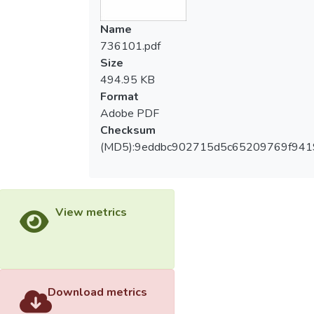
Name
736101.pdf
Size
494.95 KB
Format
Adobe PDF
Checksum
(MD5):9eddbc902715d5c65209769f941
View metrics
Download metrics