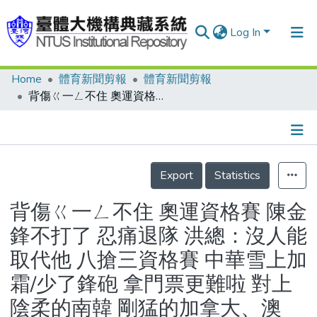
Log In
Home
體育新聞剪報
體育新聞剪報
Communities & Collections
背傷ㄍ一ㄥ不住 奧運資格賽 陳金鋒不打了 忍痛退隊 洪總：沒人能取代他 八搶三資格賽 中華雪上加霜/少了鋒砲 拿門票更難啦 對上陰柔的南韓 剛猛的加拿大、澳洲、墨西哥 只能樂觀…/陳金鋒戰績表/誰扛第4棒 傷兵林智勝/棒協嘆 也只能拼了
Research Outputs
Fundings & Projects
Details
People
Export
Statistics
Organizations
背傷ㄍ一ㄥ不住 奧運資格賽 陳金
Statistics
鋒不打了 忍痛退隊 洪總：沒人能
取代他 八搶三資格賽 中華雪上加
霜/少了鋒砲 拿門票更難啦 對上
陰柔的南韓 剛猛的加拿大、澳