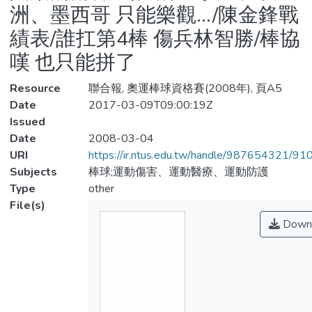
洲、墨西哥 只能樂觀…/陳金鋒戰
績表/誰扛第4棒 傷兵林智勝/棒協
嘆 也只能拼了
Resource
聯合報, 奧運棒球資格賽(2008年), 頁A5
Date
2017-03-09T09:00:19Z
Issued
Date
2008-03-04
URI
https://ir.ntus.edu.tw/handle/987654321/91
Subjects
棒球;運動傷害、運動醫療、運動防護
Type
other
File(s)
Down