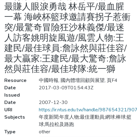
最賺人眼淚勇哉 林岳平/最血腥
一幕 海峽杯籃球邀請賽拐子惹衝
突/最驚奇冒險狂沙林義傑/最迷
人訪客姚明旋風遊/風雲人物:王
建民/最佳球員:詹詠然與莊佳容/
最大贏家:王建民/最大驚奇:詹詠
然與莊佳容/最佳球隊:統一獅
Resource
中國時報, 國內體壇回顧與展望, 頁F4
Date
2017-03-09T01:54:43Z
Issued
Date
2007-12-30
URI
https://ir.ntus.edu.tw/handle/987654321/90
Subjects
年度新聞;年度人物;最佳運動員;網球;棒球;籃
球;馬拉松及路跑
Type
other