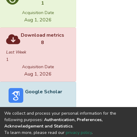
1
Acquisition Date
Aug 1, 2026
Download metrics
8
Last Week
1
Acquisition Date
Aug 1, 2026
Google Scholar
We collect and process your personal information for the
following purposes:
Authentication, Preferences,
Acknowledgement and Statistics
.
Built with
DSpace-CRIS software
- Extension maintained and
To learn more, please read our
privacy policy
.
optimized by