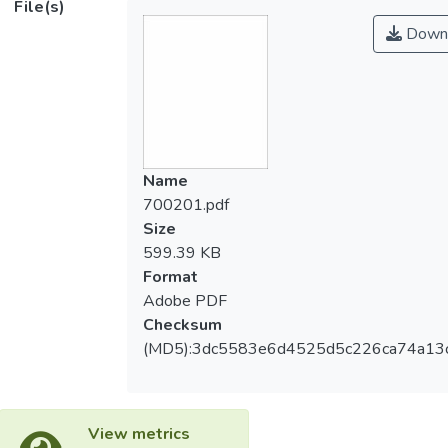
File(s)
Down
Name
700201.pdf
Size
599.39 KB
Format
Adobe PDF
Checksum
(MD5):3dc5583e6d4525d5c226ca74a13
View metrics