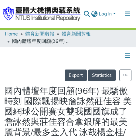
Log In
Home
體育新聞剪報
體育新聞剪報
Communities & Collections
國內體壇年度回顧(96年) 最驕傲時刻 國際飄揚映詹詠然莊佳容 美國網球公開賽女雙我國國旗成了詹詠然與莊佳容合拿銀牌的最美麗背景/最多金入代 泳哉楊金桂/最賺人眼淚勇哉 林岳平/最血腥一幕 海峽杯籃球邀請賽拐子惹衝突/最驚奇冒險狂沙林義傑/最迷人訪客姚明旋風遊/風雲人物:王建民/最佳球員:詹詠然與莊佳容/最大贏家:王建民/最大驚奇:詹詠然與莊佳容/最佳球隊:統一獅
Research Outputs
Fundings & Projects
Details
People
Export
Statistics
Organizations
國內體壇年度回顧(96年) 最驕傲
Statistics
時刻 國際飄揚映詹詠然莊佳容 美
國網球公開賽女雙我國國旗成了
詹詠然與莊佳容合拿銀牌的最美
麗背景/最多金入代 泳哉楊金桂/